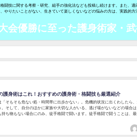
・格闘技に関する考察・研究、組手の強化法なども投稿し続けます。また、適
安、やりたいことがない、生きていて楽しくないなどの悩みの方は、実践的方
界大会優勝に至った護身術家・武
の護身術はこれ！おすすめの護身術・格闘技も厳選紹介
は「そもそも危ない処・時間帯に出歩かない」。危機的状況に出くわしたら、
う。そして、自分のほかに家族や大切な人がいる、逃げ場がないなどの場合は
も持ち物もない場合にのみ、徒手格闘で闘います。徒手格闘で闘うことは、最
...