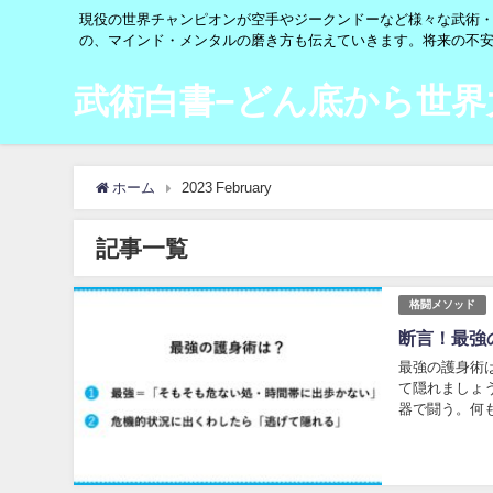
現役の世界チャンピオンが空手やジークンドーなど様々な武術
の、マインド・メンタルの磨き方も伝えていきます。将来の不
武術白書−どん底から世
ホーム
2023 February
記事一覧
格闘メソッド
断言！最強
最強の護身術
て隠れましょ
器で闘う。何
禁断の手段です。