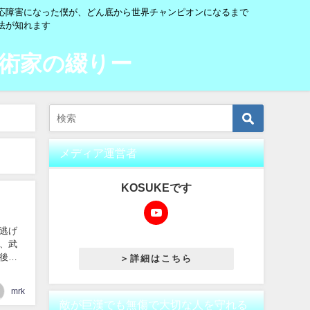
応障害になった僕が、どん底から世界チャンピオンになるまで
法が知れます
術家の綴りー
メディア運営者
KOSUKEです
逃げ
、武
後の
＞詳細はこちら
mrk
敵が巨漢でも無傷で大切な人を守れる