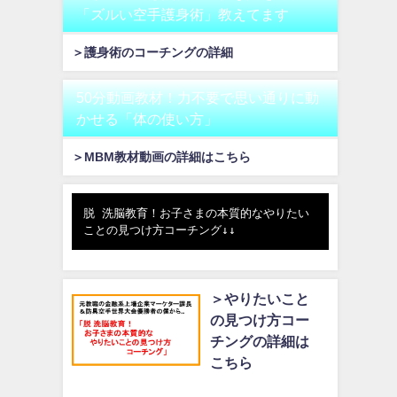
「ズルい空手護身術」教えてます
＞護身術のコーチングの詳細
50分動画教材！力不要で思い通りに動
かせる「体の使い方」
＞MBM教材動画の詳細はこちら
脱 洗脳教育！お子さまの本質的なやりたい
ことの見つけ方コーチング↓↓
＞やりたいこと
の見つけ方コー
チングの詳細は
こちら